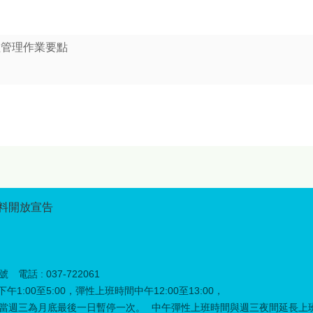
程管理作業要點
料開放宣告
電話 : 037-722061
午1:00至5:00，彈性上班時間中午12:00至13:00，
，如當週三為月底最後一日暫停一次。
中午彈性上班時間與週三夜間延長上