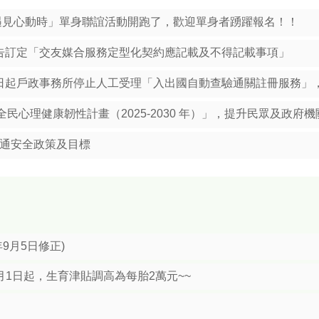
由委託人親自簽名蓋章之委託書。
年「遇見心動時」單身聯誼活動開跑了，歡迎單身者踴躍報名！！
0防空演習行網降速演練，請預為因應，詳洽NCC官網」
公告訂定「交友媒合服務定型化契約應記載及不得記載事項」
1日起戶政事務所停止人工受理「入出國自動查驗通關註冊服務」，歡迎
民心理健康韌性計畫（2025-2030 年）」，提升民眾及政府
度資通安全政策及目標
9月5日修正)
月1日起，生育津貼調高為每胎2萬元~~